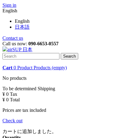
Sign in
English
English
日本語
Contact us
Call us now:
090-6653-0557
Search
Cart
0
Product
Products
(empty)
No products
To be determined
Shipping
¥ 0
Tax
¥ 0
Total
Prices are tax included
Check out
カートに追加しました。
Quantity