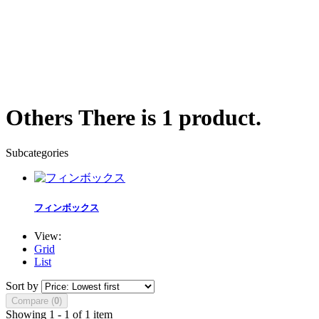
Others
There is 1 product.
Subcategories
フィンボックス
View:
Grid
List
Sort by
Compare (
0
)
Showing 1 - 1 of 1 item