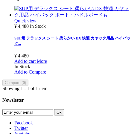
Quick view
¥ 4,480
In Stock
SUP用 デラックス シート 柔らかい DX 快適 カヤック用品 ハイバッ
ク...
¥ 4,480
Add to cart
More
In Stock
Add to Compare
Compare (
0
)
Showing 1 - 1 of 1 item
Newsletter
Ok
Facebook
Twitter
Youtube