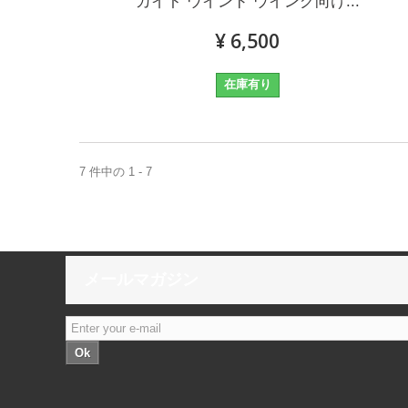
カイト ウインド ウイング向け...
¥ 6,500
在庫有り
7 件中の 1 - 7
メールマガジン
Ok