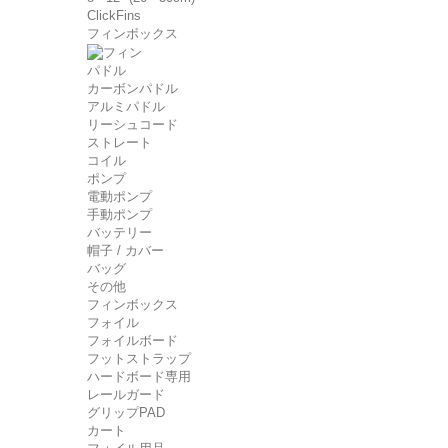
ClickFins
フィンボックス
パドル
カーボンパドル
アルミパドル
リーシュコード
ストレート
コイル
ポンプ
電動ポンプ
手動ポンプ
バッテリー
帽子 / カバー
バッグ
その他
フィンボックス
フォイル
フォイルボード
フットストラップ
ハードボード専用
レールガード
グリップPAD
カート