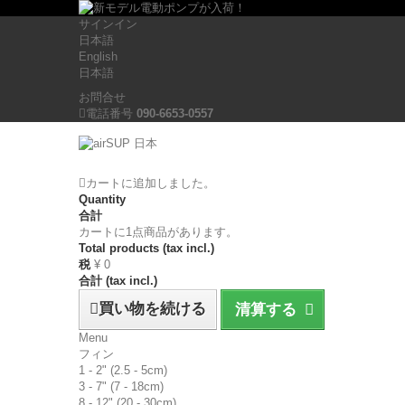
サインイン
日本語
English
日本語
お問合せ
電話番号
090-6653-0557
カートに追加しました。
Quantity
合計
カートに1点商品があります。
Total products (tax incl.)
税
¥ 0
合計 (tax incl.)
買い物を続ける
清算する
Menu
フィン
1 - 2" (2.5 - 5cm)
3 - 7" (7 - 18cm)
8 - 12" (20 - 30cm)