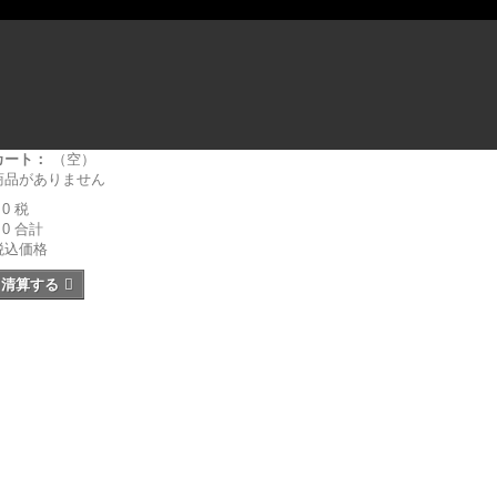
カート：
（空）
商品がありません
 0
税
 0
合計
税込価格
清算する