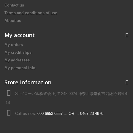
Contact us
Terms and conditions of use
About us
My account
My orders
My credit slips
My addresses
My personal info
Store Information
STグローバル株式会社, 〒248-0024 神奈川県鎌倉市 稲村ケ崎4-4-
18
Call us now:
090-6653-0557 ... OR ... 0467-23-4970