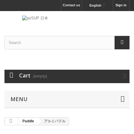
Contact us
Sign in
English
Cart
(empty)
MENU
Paddle
アルミパドル